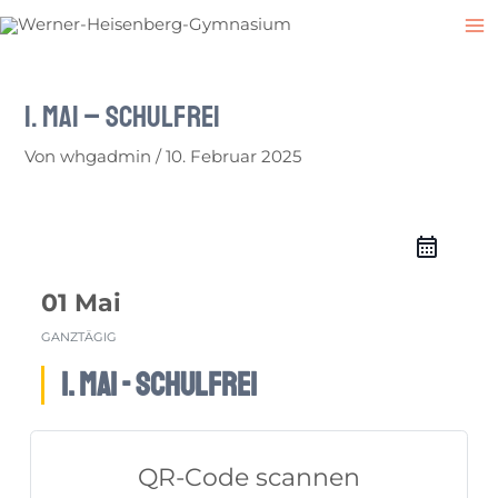
Zum
Post
M
Inhalt
navigation
M
springen
1. Mai – Schulfrei
Von
whgadmin
/
10. Februar 2025
01 Mai
GANZTÄGIG
1. Mai - Schulfrei
QR-Code scannen