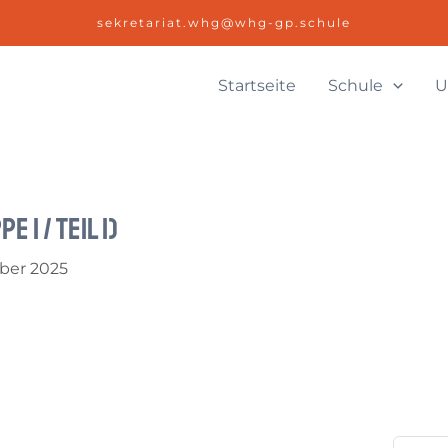
sekretariat.whg@whg-gp.schule
Startseite
Schule
U
 1 / Teil 1)
ber 2025