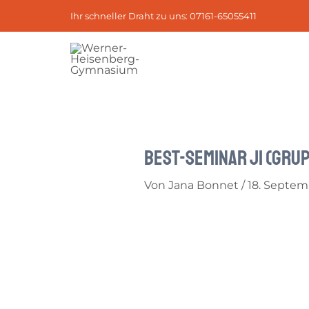
Zum
Post
Ihr schneller Draht zu uns: 07161-65055411
Inhalt
navigation
springen
BEST-Seminar J1 (Gruppe
Von
Jana Bonnet
/
18. Septem