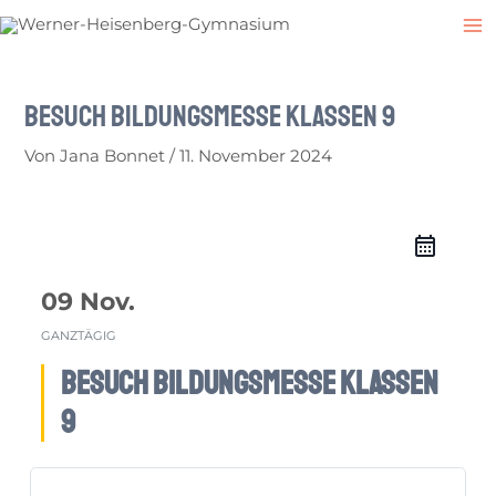
Zum
Post
M
Inhalt
navigation
M
springen
Besuch Bildungsmesse Klassen 9
Von
Jana Bonnet
/
11. November 2024
09 Nov.
GANZTÄGIG
Besuch Bildungsmesse Klassen
9