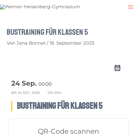
Zum
Post
M
Inhalt
navigation
M
springen
Bustraining für Klassen 5
Von
Jana Bonnet
/
18. September 2025
24 Sep.
00:00
BIS
24 SEP., 23:59
23h 59m
Bustraining für Klassen 5
QR-Code scannen