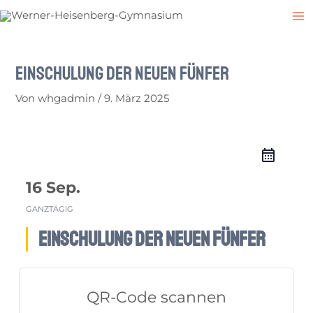
Zum
Post
M
Inhalt
navigation
M
springen
Einschulung der neuen Fünfer
Von
whgadmin
/
9. März 2025
16 Sep.
GANZTÄGIG
Einschulung der neuen Fünfer
QR-Code scannen