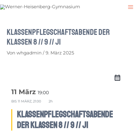
Zum
Post
M
Inhalt
navigation
M
springen
Klassenpflegschaftsabende der
Klassen 8 // 9 // J1
Von
whgadmin
/
9. März 2025
11 März
19:00
BIS
11 MÄRZ, 21:00
2h
Klassenpflegschaftsabende
der Klassen 8 // 9 // J1