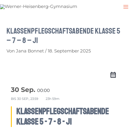
Zum
Post
M
Inhalt
navigation
M
springen
Klassenpflegschaftsabende Klasse 5
– 7 – 8 – J1
Von
Jana Bonnet
/
18. September 2025
30 Sep.
00:00
BIS
30 SEP., 23:59
23h 59m
Klassenpflegschaftsabende
Klasse 5 - 7 - 8 - J1