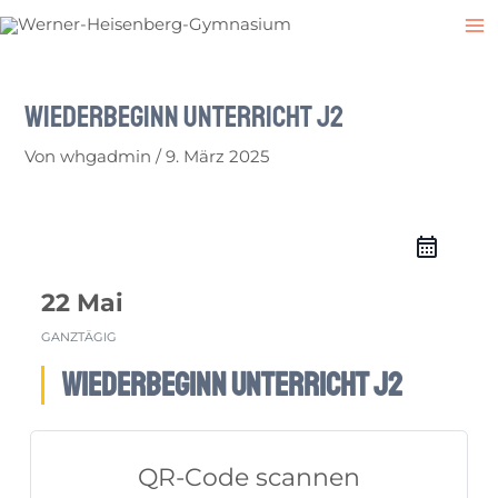
Zum
Post
M
Inhalt
navigation
M
springen
Wiederbeginn Unterricht J2
Von
whgadmin
/
9. März 2025
22 Mai
GANZTÄGIG
Wiederbeginn Unterricht J2
QR-Code scannen