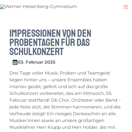
Zum
Post
M
Inhalt
navigation
M
springen
Impressionen von den
Probentagen für das
Schulkonzert
03. Februar 2025
Drei Tage voller Musik, Proben und Teamgeist
liegen hinter uns – unsere Ensembles haben
intensiv geübt, gefeilt und sich auf das große
Schulkonzert vorbereitet, das am Mittwoch, 05.
Februar stattfand! Ob Chor, Orchester oder Band –
jede Note sitzt, die Stimmen harmonieren, und die
Vorfreude steigt!
E
in riesiges Dankeschön an alle
Musiker:innen sowie an unsere großartigen
Musiklehrer Herr Klupp und Herr Holder, die mit