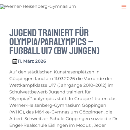
Zum
Post
M
Inhalt
navigation
M
springen
Jugend trainiert für
Olympia/Paralympics –
Fußball U17 (BW Jungen)
11. März 2026
Auf den städtischen Kunstrasenplätzen in
Göppingen fand am 11.03.2026 die Vorrunde der
Wettkampfklasse U17 (Jahrgänge 2010–2012) im
Schulwettbewerb Jugend trainiert für
Olympia/Paralympics statt. In Gruppe 1 traten das
Werner-Heisenberg-Gymnasium Göppingen
(WHG), das Mörike-Gymnasium Göppingen, die
Albert-Schweitzer-Schule Göppingen sowie die Dr.-
Engel-Realschule Eislingen im Modus „Jeder