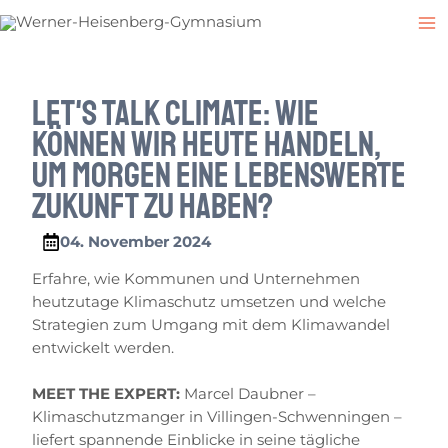
Zum
Post
M
Inhalt
navigation
M
springen
Let's talk Climate: WIE
KÖNNEN WIR HEUTE HANDELN,
UM MORGEN EINE LEBENSWERTE
ZUKuNFT Zu HABEN?
04. November 2024
Erfahre, wie Kommunen und Unternehmen
heutzutage Klimaschutz umsetzen und welche
Strategien zum Umgang mit dem Klimawandel
entwickelt werden.
MEET THE EXPERT:
Marcel Daubner –
Klimaschutzmanger in Villingen-Schwenningen –
liefert spannende Einblicke in seine tägliche