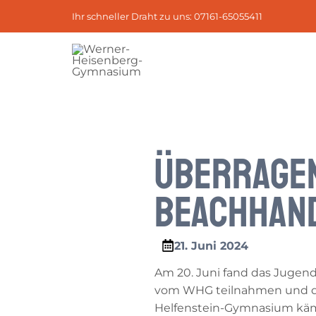
Zum
Post
Ihr schneller Draht zu uns: 07161-65055411
Inhalt
navigation
springen
Überragen
Beachhan
21. Juni 2024
Am 20. Juni fand das Jugend 
vom WHG teilnahmen und de
Helfenstein-Gymnasium kämpf