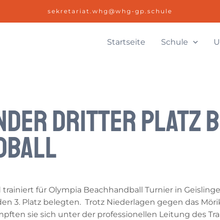
sekretariat.whg@whg-gp.schule
Startseite
Schule
U
der dritter Platz b
dball
trainiert für Olympia Beachhandball Turnier in Geisling
n 3. Platz belegten. Trotz Niederlagen gegen das Mö
ten sie sich unter der professionellen Leitung des T