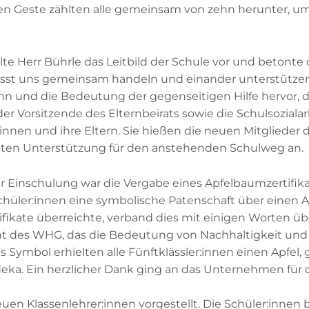
eren Geste zählten alle gemeinsam von zehn herunter, 
te Herr Bührle das Leitbild der Schule vor und betonte
asst uns gemeinsam handeln und einander unterstützen)
n und die Bedeutung der gegenseitigen Hilfe hervor, di
 der Vorsitzende des Elternbeirats sowie die Schulsozial
innen und ihre Eltern. Sie hießen die neuen Mitglieder
ten Unterstützung für den anstehenden Schulweg an.
r Einschulung war die Vergabe eines Apfelbaumzertifik
chüler:innen eine symbolische Patenschaft über einen 
rtifikate überreichte, verband dies mit einigen Worten ü
nt des WHG, das die Bedeutung von Nachhaltigkeit un
hes Symbol erhielten alle Fünftklässler:innen einen Apfe
ka. Ein herzlicher Dank ging an das Unternehmen für 
en Klassenlehrer:innen vorgestellt. Die Schüler:innen