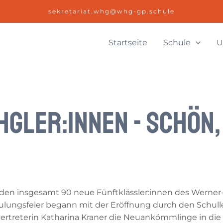
sekretariat.whg@whg-gp.schule
Startseite
Schule
U
Gler:innen - Schön,
den insgesamt 90 neue Fünftklässler:innen des Wern
ulungsfeier begann mit der Eröffnung durch den Schullei
vertreterin Katharina Kraner die Neuankömmlinge in di