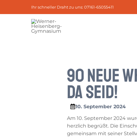
Zum
Post
Ihr schneller Draht zu uns: 07161-65055411
Inhalt
navigation
springen
90 neue WH
da Seid!
10. September 2024
Am 10. September 2024 wur
herzlich begrüßt. Die Einsch
gemeinsam mit seiner Stell