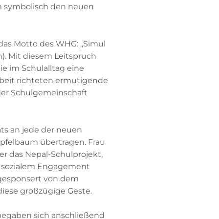
um symbolisch den neuen
 das Motto des WHG: „Simul
. Mit diesem Leitspruch
e im Schulalltag eine
arbeit richteten ermutigende
 der Schulgemeinschaft
ats an jede der neuen
Apfelbaum übertragen. Frau
ber das Nepal-Schulprojekt,
d sozialem Engagement
l, gesponsert von dem
diese großzügige Geste.
 begaben sich anschließend