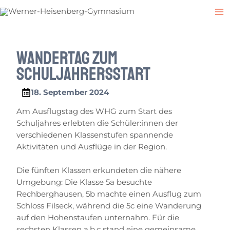
Zum
Post
M
Inhalt
navigation
M
springen
Wandertag zum
Schuljahrersstart
18. September 2024
Am Ausflugstag des WHG zum Start des
Schuljahres erlebten die Schüler:innen der
verschiedenen Klassenstufen spannende
Aktivitäten und Ausflüge in der Region.
Die fünften Klassen erkundeten die nähere
Umgebung: Die Klasse 5a besuchte
Rechberghausen, 5b machte einen Ausflug zum
Schloss Filseck, während die 5c eine Wanderung
auf den Hohenstaufen unternahm. Für die
sechsten Klassen a,b,c stand eine gemeinsame