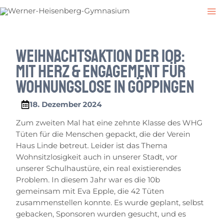
Zum
Post
M
Inhalt
navigation
M
springen
Weihnachtsaktion der 10b:
Mit Herz & Engagement für
Wohnungslose in Göppingen
18. Dezember 2024
Zum zweiten Mal hat eine zehnte Klasse des WHG
Tüten für die Menschen gepackt, die der Verein
Haus Linde betreut. Leider ist das Thema
Wohnsitzlosigkeit auch in unserer Stadt, vor
unserer Schulhaustüre, ein real existierendes
Problem. In diesem Jahr war es die 10b
gemeinsam mit Eva Epple, die 42 Tüten
zusammenstellen konnte. Es wurde geplant, selbst
gebacken, Sponsoren wurden gesucht, und es