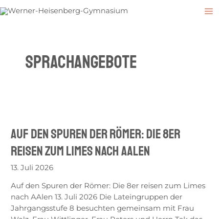
Zum
Post
M
Inhalt
pagination
M
springen
sprachangebote
Auf
den
Auf den Spuren der Römer: Die 8er
Spuren
der
reisen zum Limes nach AAlen
Römer:
Die
13. Juli 2026
8er
Auf den Spuren der Römer: Die 8er reisen zum Limes
reisen
nach AAlen 13. Juli 2026 Die Lateingruppen der
zum
Jahrgangsstufe 8 besuchten gemeinsam mit Frau
Limes