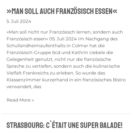
»Man soll auch Französisch essen«
»Man
soll
5. Juli 2024
auch
Französisch
»Man soll nicht nur Französisch lernen, sondern auch
essen«
Französisch essen« 05. Juli 2024 Im Nachgang des
Schullandheimaufenthalts in Colmar hat die
Französisch-Gruppe 6cd und Kathrin Uebele die
Gelegenheit genutzt, nicht nur die französische
Sprache zu vertiefen, sondern auch die kulinarische
Vielfalt Frankreichs zu erleben. So wurde das
Klassenzimmer kurzerhand in ein französisches Bistro
verwandelt, das
Read More »
Strasbourg: C`était une super balade!
Strasbourg:
C`était