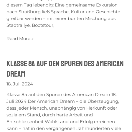
diesem Tag lebendig: Eine gemeinsame Exkursion
nach Straßburg ließ Sprache, Kultur und Geschichte
greifbar werden – mit einer bunten Mischung aus
Stadtrallye, Bootstour,
Read More »
Klasse 8a auf den Spuren des American
Klasse
8a
Dream
auf
den
18. Juli 2024
Spuren
Klasse 8a auf den Spuren des American Dream 18.
des
Juli 2024 Der American Dream – die Überzeugung,
American
dass jeder Mensch, unabhängig von Herkunft oder
Dream
sozialem Stand, durch harte Arbeit und
Entschlossenheit Wohlstand und Erfolg erreichen
kann – hat in den vergangenen Jahrhunderten viele