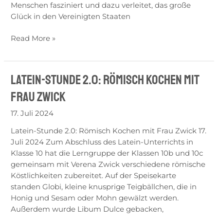
Menschen fasziniert und dazu verleitet, das große
Glück in den Vereinigten Staaten
Read More »
Latein-Stunde 2.0: Römisch Kochen mit
Latein-
Stunde
Frau Zwick
2.0:
Römisch
17. Juli 2024
Kochen
Latein-Stunde 2.0: Römisch Kochen mit Frau Zwick 17.
mit
Juli 2024 Zum Abschluss des Latein-Unterrichts in
Frau
Klasse 10 hat die Lerngruppe der Klassen 10b und 10c
Zwick
gemeinsam mit Verena Zwick verschiedene römische
Köstlichkeiten zubereitet. Auf der Speisekarte
standen Globi, kleine knusprige Teigbällchen, die in
Honig und Sesam oder Mohn gewälzt werden.
Außerdem wurde Libum Dulce gebacken,