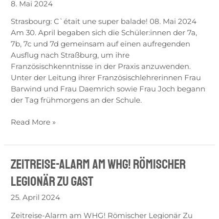
8. Mai 2024
une
super
Strasbourg: C`était une super balade! 08. Mai 2024
balade!
Am 30. April begaben sich die Schüler:innen der 7a,
7b, 7c und 7d gemeinsam auf einen aufregenden
Ausflug nach Straßburg, um ihre
Französischkenntnisse in der Praxis anzuwenden.
Unter der Leitung ihrer Französischlehrerinnen Frau
Barwind und Frau Daemrich sowie Frau Joch begann
der Tag frühmorgens an der Schule.
Read More »
Zeitreise-Alarm am WHG! Römischer
Zeitreise-
Alarm
Legionär zu Gast
am
WHG!
25. April 2024
Römischer
Zeitreise-Alarm am WHG! Römischer Legionär Zu
Legionär