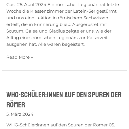
Gast 25. April 2024 Ein römischer Legionär hat letzte
zu
Woche die Klassenzimmer der Latein-6er gestürmt
Gast
und uns eine Lektion in römischem Sachwissen
erteilt, die in Erinnerung blieb. Ausgerüstet mit
Scutum, Galea und Gladius zeigte er uns, wie der
Alltag eines römischen Legionärs zur Kaiserzeit
ausgehen hat. Alle waren begeistert,
Read More »
WHG-
Schüler:innen
WHG-Schüler:innen auf den Spuren der
auf
den
Römer
Spuren
der
5. März 2024
Römer
WHG-Schüler:innen auf den Spuren der Römer 05.