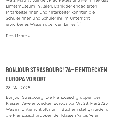
Walz, Frau Wittlinger, Frau Peters und Herrn Tek das
nach
Limesmuseum in Aalen. Dank der engagierten
AAlen
Mitarbeiterinnen und Mitarbeiter konnten die
Schülerinnen und Schüler ihr im Unterricht
erworbenes Wissen über den Limes […]
Read More »
Bonjour
Strasbourg!
Bonjour Strasbourg! 7a–e entdecken
7a–
e
Europa vor Ort
entdecken
Europa
28. Mai 2025
vor
Bonjour Strasbourg! Die Französischgruppen der
Ort
Klassen 7a–e entdecken Europa vor Ort 28. Mai 2025
Was im Unterricht oft nur in Büchern steht, wurde für
die Französischgruppen der Klassen 7a bis 7e an